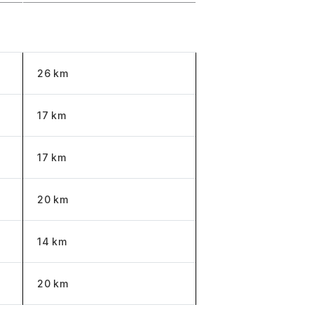
Distance
26 km
17 km
17 km
20 km
14 km
20 km