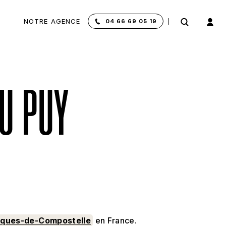
NOTRE AGENCE
04 66 69 05 19
DU PUY
cques-de-Compostelle
en France.