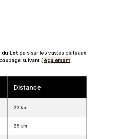
 du Lot
puis sur les vastes plateaux
coupage suivant (
également
Distance
23 km
25 km