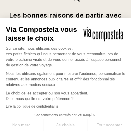
Les bonnes raisons de partir avec
nous
SUR-MESURE
SERVICE
Des séjours uniques selon
Marchez sereinement, avec
vos envies
notre application mobile
QUALITÉ
EXPERTISE
Le meilleur des chemins et
Plus de 35 ans d’expérience
des hébergements
sur les chemins
X
Envie de sur mesure ?
Votre chemin