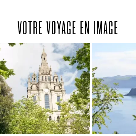
vous conseillons de prendre un train
jusqu'à Bilbao pour éviter l'entrée en
agglomération (train toutes les heures en
VOTRE VOYAGE EN IMAGE
direction de Bilbao). Si vous souhaitez
continuer le chemin à pied de Lezama à
Bilbao, compter 10 km en plus, soit 3
heures de marche supplémentaire
environ au programme.
Fin du programme et des prestations à
Bilbao en fin d'après-midi.