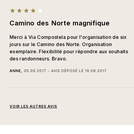
Camino des Norte magnifique
Merci à Via Compostela pour l'organisation de six
jours sur le Camino des Norte. Organisation
exemplaire. Flexibilité pour répondre aux souhaits
des randonneurs. Bravo.
ANNE
05.06.2017
AVIS DÉPOSÉ LE
19.06.2017
VOIR LES AUTRES AVIS
Camino del norte septembre 2017
Coupez les amarres et voguez sur
San Sebastian - Guernika
Hendaye- Bilbao
Belle découverte qui donne envie
camino del norte
Camino del Norte sept 2022
Via del norte