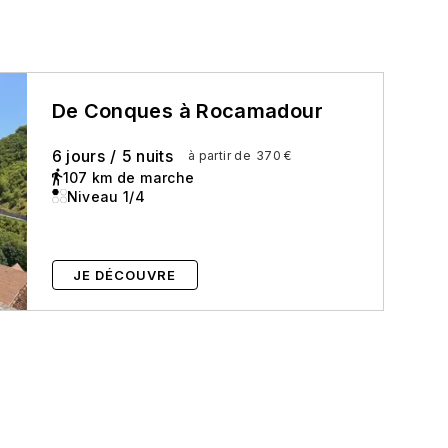
De Conques à Rocamadour
6 jours
/
5 nuits
à partir de
370 €
107 km de marche
Niveau 1/4
JE DÉCOUVRE