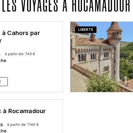
LES VOYAGES À ROCAMADOUR
LIBERTÉ
 à Cahors par
r
s
à partir de
740 €
che
E
c à Rocamadour
ts
à partir de
1140 €
che