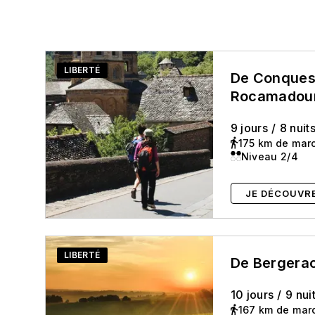
LIBERTÉ
De Conques
Rocamadou
9 jours
/
8 nuit
175 km de mar
Niveau 2/4
JE DÉCOUVR
LIBERTÉ
De Bergera
10 jours
/
9 nui
167 km de mar