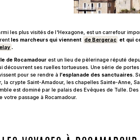
mi les plus visités de l'Hexagone, est un carrefour impor
trent
les marcheurs qui viennent
de Bergerac
et qui c
elay
.
vale de Rocamadour
est un lieu de pèlerinage réputé depu
ui découvrent ses ruelles tortueuses. Une série de portes 
issent pour se rendre à
l’esplanade des sanctuaires
. 
r, la crypte Saint-Amadour, les chapelles Sainte-Anne, Sa
mble est dominé par le palais des Evêques de Tulle. De
 de votre passage à Rocamadour.