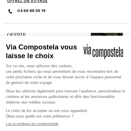
OFFREZ UN VOYAGE
04 66 69 05 19
OFFRIR
DÉCOUVREZ NOTRE CARTE
CADEAU
Et offrez à un proche la possibilité
de réaliser son rêve sur les
chemins millénaires.
JE DÉCOUVRE
Copyright © 2026 Via Compostela
CGV et Assurance
CGU