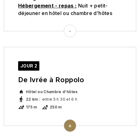
Hébergement - repas :
Nuit + petit-
déjeuner en hôtel ou chambre d'hôtes
-
JOUR 2
De Ivrée à Roppolo
Hôtel ou Chambre d'hôtes
22 km
:
entre 5 h 30 et 6 h
175 m
250 m
Aujourd'hui, vous partez en direction du
sud, de la vallée du Pô, l'une des plus
+
grandes plaines d'Europe. Vous évoluez
au milieu de fermes, de rivières, petits