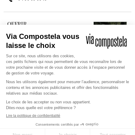
OFFRIR
DÉCOUVREZ NOTRE CARTE
CADEAU
Et offrez à un proche la possibilité
de réaliser son rêve sur les
chemins millénaires.
JE DÉCOUVRE
Copyright © 2026 Via Compostela
CGV et Assurance
CGU