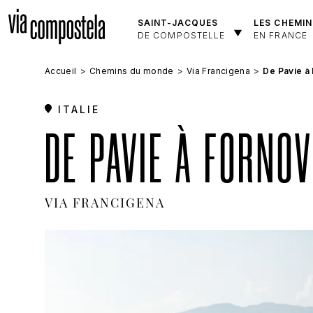
Aller au contenu principal
SAINT-JACQUES
LES CHEMIN
DE COMPOSTELLE
EN FRANCE
Accueil
Chemins du monde
Via Francigena
De Pavie à
ITALIE
DE PAVIE À FORNO
VIA FRANCIGENA