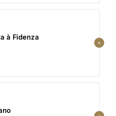
milie-Romagne. La jolie ville de
ée de la rivière Arda. Durant votre
 des habitats les plus anciens d'Italie.
ion en hôtel ou chambre d'hôtes
da à Fidenza
+
ous offre le spectacle de deux remarquables
ercienne de Chiaravalle della Colomba et la
le d'architecture romane en Lombardie,
e le point stratégique fondamental entre
née. Dîner et nuit à Fidenza.
ion en hôtel ou chambre d'hôtes
ano