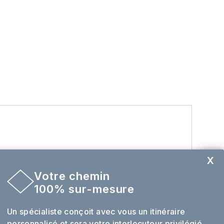
X
Votre chemin
-
Envie de sur mesure ?
100% sur-mesure
re hébergement, dîner libre et nuit dans le
Un spécialiste conçoit avec vous un itinéraire
personnalisé et sera votre interlocuteur privilégié