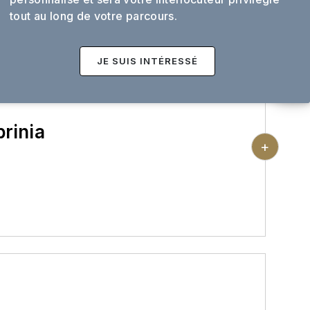
it déjeuner en hôtel ou chambre d'hôtes
tout au long de votre parcours.
JE SUIS INTÉRESSÉ
rinia
+
e briques rouges de Pavie et son pont
rain jusqu'au petit bourg de Belgioioso, où
e de la famille Visconti. Votre chemin
s vallonnées de la région. Vous arrivez à
re Lambro. Retour en train à Pavie. Dîner