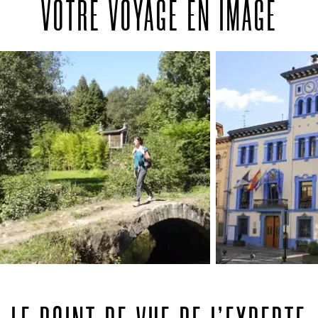
VOTRE VOYAGE EN IMAGE
vous remémorer le chemin parcouru.
Après avoir franchi la Porta do Camino
avec joie et émotions, vous pourrez
terminer votre chemin à travers ruelles,
places et anciens quartiers de la ville
classée au patrimoine mondiale de
l'UNESCO, jusqu'à votre arrivée devant la
cathédrale.
Fin du programme et des prestations à
Santiago de Compostela dans l'après-
midi.