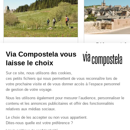
D'Aumont Au
Du Puy-en-Velay à
Conques av
Aumont avec un guide
guide
6 jours
/
5 nuits
8 jours
/
7 nuits
à partir de
850 €
à partir de
1100 €
91 km de marche
116 km de marc
Niveau 2/4
Niveau 2/4
JE DÉCOUVRE
JE DÉCOU
COMPOSTELLE EN ESPAGNE