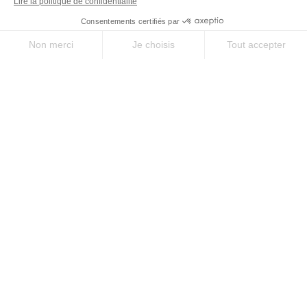
ACCOMPAGNÉ
ACCOMPAGNÉ
Le Camino de
Le Camino Francés :
avec un guid
les incontournables
incontourn
14 jours
/
13 nuits
14 jours
/
13 nuits
à partir de
2600 €
à partir de
2680 €
157 km de marche
152 km de marc
Niveau 1/4
Niveau 1/4
JE DÉCOUVRE
JE DÉCOU