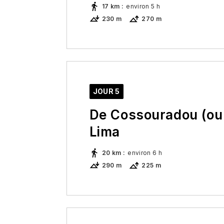
17 km
:
environ 5 h
230 m
270 m
Ces deux journées jusqu'à Ponte d
beaucoup de passages en pleine 
agrémentent cependant ces deux 
JOUR 5
De Cossouradou (ou 
Lima
20 km
:
environ 6 h
290 m
225 m
Toujours direction plein nord jusqu
surtout connue pour son très beau
dessus du rio Lima.