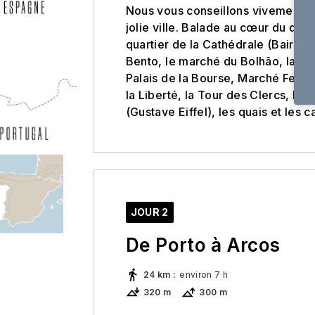
Nous vous conseillons vivement de
jolie ville. Balade au cœur du quar
quartier de la Cathédrale (Bairro 
Bento, le marché du Bolhão, la rue
Palais de la Bourse, Marché Ferrei
la Liberté, la Tour des Clercs, la L
(Gustave Eiffel), les quais et les 
JOUR 2
De Porto à Arcos
24 km
:
environ 7 h
320 m
300 m
Nous vous conseillons pour cette 