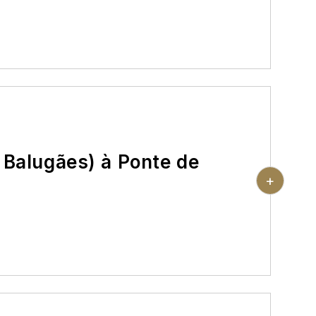
e Lima sont plaisantes et proposent
nature. Quelques traversées de hameaux
belles étapes.
Balugães) à Ponte de
+
'à Ponte de Lima, petite ville paisible
 pont romain de 24 arches construit au-