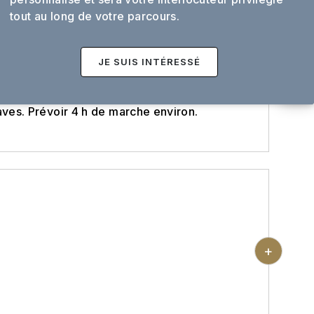
 prévoir du temps pour la visite de cette
tout au long de votre parcours.
-
tier historique (Patrimoine Mondiale) : du
de Sé) à la Baixa Portuense (gare de St
 Santa Catarina et son Café Majestic,
JE SUIS INTÉRESSÉ
ra Borges), la praça da Ribeira, la place de
ibrairie Lello e Irmão, le pont Dom Luis
caves. Prévoir 4 h de marche environ.
+
première étape de sortir du centre de