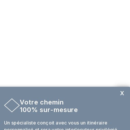
X
Votre chemin
Envie de sur mesure ?
100% sur-mesure
Un spécialiste conçoit avec vous un itinéraire
personnalisé et sera votre interlocuteur privilégié