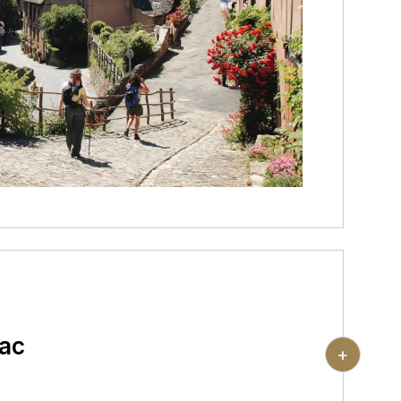
hac
+