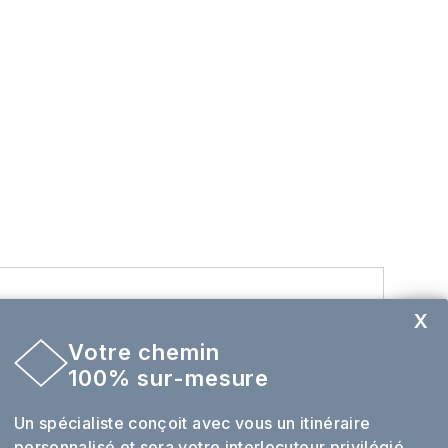
X
Votre chemin
Envie de sur mesure ?
100% sur-mesure
Un spécialiste conçoit avec vous un itinéraire
ques, perle de l'art roman nichée dans un
personnalisé et sera votre interlocuteur privilégié
'abbaye Sainte-Foy en demi-pension. Si vous