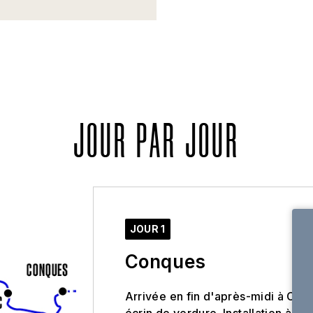
JOUR PAR JOUR
JOUR 1
Conques
Arrivée en fin d'après-midi à Con
écrin de verdure. Installation à l