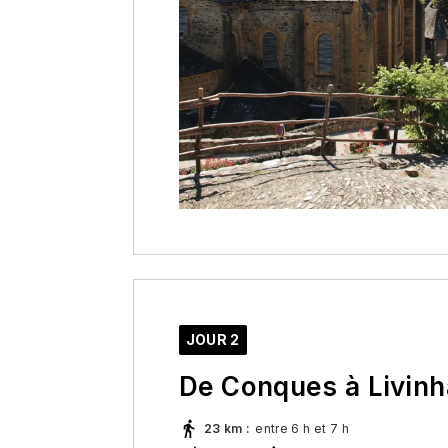
JOUR 2
De Conques à Livin
23 km
:
entre 6 h et 7 h