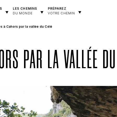
S
LES CHEMINS
PRÉPAREZ
DU MONDE
VOTRE CHEMIN
 à Cahors par la vallée du Célé
ORS PAR LA VALLÉE DU