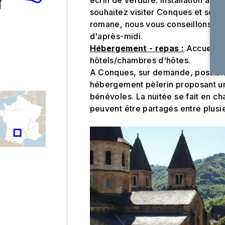
souhaitez visiter Conques et son a
romane, nous vous conseillons d'a
d'après-midi.
Hébergement - repas :
Accueil en
hôtels/chambres d'hôtes.
A Conques, sur demande, possibili
hébergement pèlerin proposant un
bénévoles. La nuitée se fait en ch
peuvent être partagés entre plus