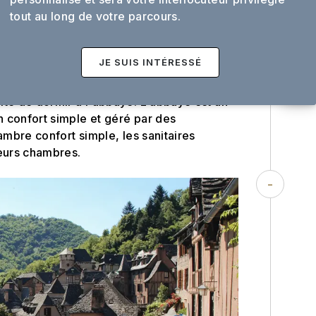
tout au long de votre parcours.
bbaye, édifice majeur de l'architecture
rriver en fin de matinée ou en début
JE SUIS INTÉRESSÉ
 nuit + petit déjeuner pour la version
té de dormir à l'abbaye. L'abbaye est un
 confort simple et géré par des
ambre confort simple, les sanitaires
ieurs chambres.
-