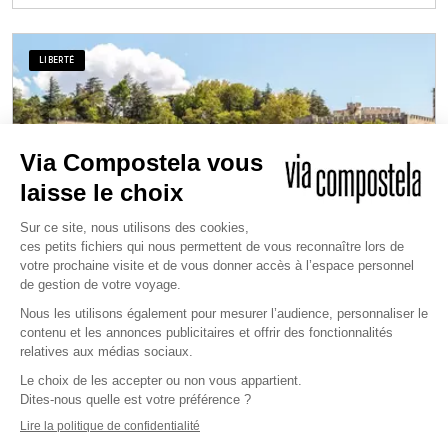
LIBERTÉ
D'Anduze à Avignon
7 jours
/
6 nuits
à partir de
810 €
122 km de marche
Niveau 2/4