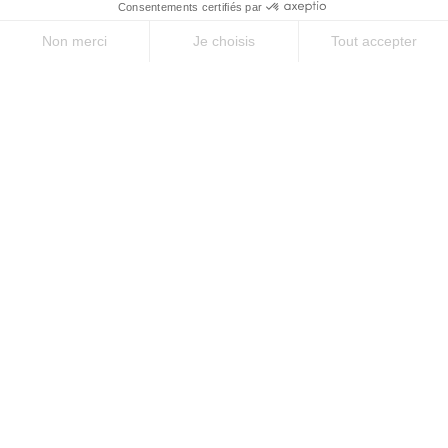
JE DÉCOUVRE
LIBERTÉ
Chemin d'Urbain V : l'intégrale
18 jours
/
17 nuits