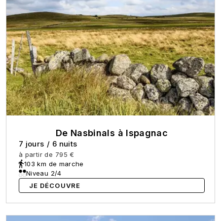
De Nasbinals à Ispagnac
7 jours
/
6 nuits
à partir de
795 €
103 km de marche
Niveau 2/4
JE DÉCOUVRE