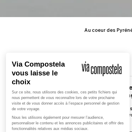
Au coeur des Pyréné
LIBERTÉ
De Toulouse
de-Commin
7 jours
/
6 nuit
137 km de mar
Niveau 2/4