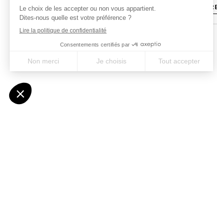
JE DÉCOUVR
Personnalisez v
Changer la ville de dép
certaines journées de m
Grâce à notre expertis
Un spécialiste conçoit 
privilégié tout au long