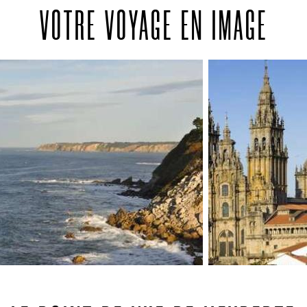
pour vous de vous remémorer le chemin
VOTRE VOYAGE EN IMAGE
parcouru. Après avoir franchi la Porta do
Camino, vous terminez votre chemin à
travers ruelles, places et anciens
quartiers de la ville classée au patrimoine
mondiale de l'UNESCO, jusqu'à votre
arrivée devant la cathédrale. Fin du
programme et des prestations à Santiago
de Compostela dans l'après-midi.