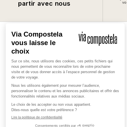
partir avec nous
vo
L'EXPERT DES CHEMINS SACRÉS
Depuis 1985, nous vous
accompagnons dans la réalisation
des chemins sacrés en France et
autour du monde. Notre entreprise
est engagée pour un tourisme
responsable.
QUI SOMMES-NOUS ?