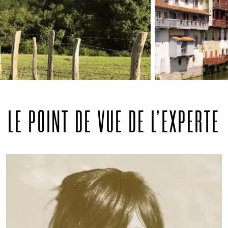
Variante :
Larceveau - Saint-Jean-Pied-
de-Port = 19 km, +350m -320
Ostabat - Saint-Jean-Pied-de-Port = 23
km, +410 -370
LE POINT DE VUE DE L'EXPERTE