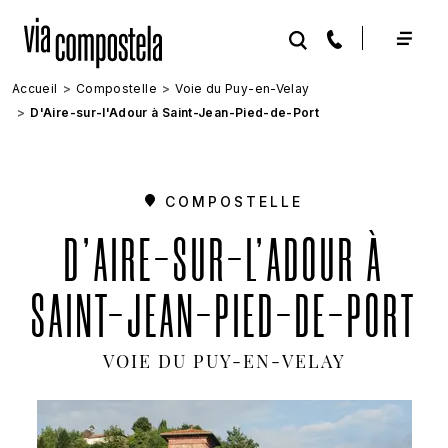
Aller au contenu principal
Accueil
Compostelle
Voie du Puy-en-Velay
D'Aire-sur-l'Adour à Saint-Jean-Pied-de-Port
COMPOSTELLE
D'AIRE-SUR-L'ADOUR À
SAINT-JEAN-PIED-DE-PORT
VOIE DU PUY-EN-VELAY