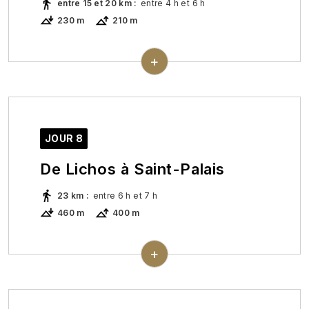
entre 15 et 20 km
:
entre 4 h et 6 h
230 m
210 m
Dernière étape béarnaise. Découverte
des châteaux de Montgaston qui abrite le
+
musée de la figurine historique et de
Joantho (privé).
Hébergement - repas :
Accueil en demi-
pension.
JOUR 8
De Lichos à Saint-Palais
23 km
:
entre 6 h et 7 h
460 m
400 m
Entrée progressive dans le Pays-Basque
qui est reconnaissable par ses traditions
+
ancestrales et par son architecture
typique. Arrivée à Saint-Palais.
Hébergement - repas :
Accueil en demi-