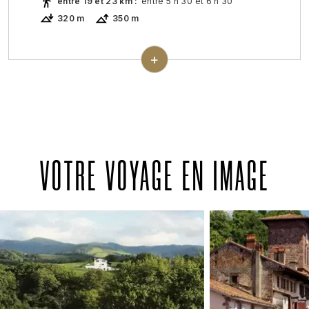
entre 19 et 23 km
:
entre 5 h 30 et 6 h 30
320 m
350 m
C'est la dernière étape du chemin avant
la frontière espagnole ! Arrivée à Saint-
+
Jean-Pied-de-Port : visite de la citadelle
fortifiée très pittoresque et découverte
de ses remparts du XIIIe siècle. Fin de
programme et de nos prestations dans
l'après-midi à Saint-Jean-Pied-de-Port.
VOTRE VOYAGE EN IMAGE
Variante :
Saint-Palais - Larceveau = 15
km, +500m -380m
Saint-Palais - Otabat = 11 km, +440 -340