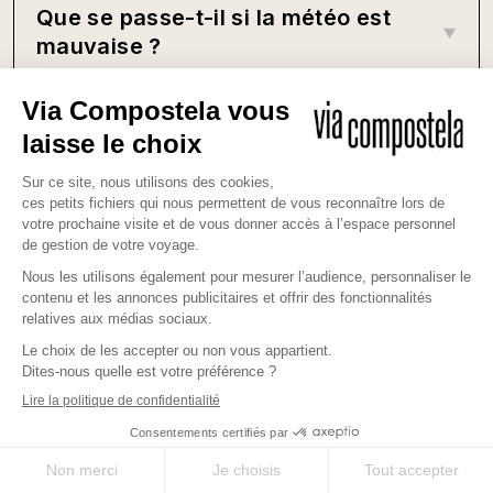
Que se passe-t-il si la météo est
mauvaise ?
J'ai un régime spécifique. Est-ce
bloquant ?
Comment faire pour enchaîner
plusieurs voyages ?
X
Envie de sur mesure ?
Votre chemin
GUIDE DE VOYAGE