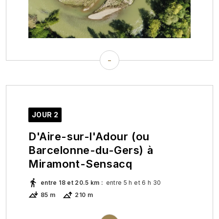
-
JOUR 2
D'Aire-sur-l'Adour (ou
Barcelonne-du-Gers) à
Miramont-Sensacq
entre 18 et 20.5 km
:
entre 5 h et 6 h 30
85 m
210 m
Le paysage offre de beaux panoramas