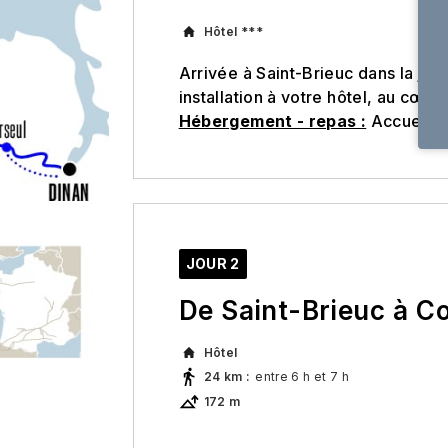
Hôtel ***
Arrivée à Saint-Brieuc dans la jour
installation à votre hôtel, au cœur 
Hébergement - repas :
Accueil en
JOUR 2
De Saint-Brieuc à C
Hôtel
24 km
:
entre 6 h et 7 h
172 m
Cette première étape quitte la ca