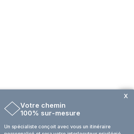
X
Votre chemin
Envie de sur mesure ?
100% sur-mesure
Un spécialiste conçoit avec vous un itinéraire
personnalisé et sera votre interlocuteur privilégié