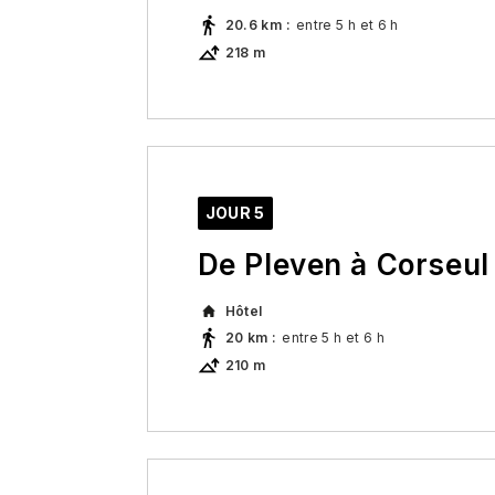
20.6 km
:
entre 5 h et 6 h
218 m
Entre la Villeneuve et Pleven, la 
forestière et passe à deux pas de
conseillée) qui nous fait découvri
1920. La randonnée continue jusqu'
l'Arguenon et atteint Pleven, fin de
JOUR 5
De Pleven à Corseul
Hôtel
20 km
:
entre 5 h et 6 h
210 m
Le chemin commence le long des 
l'église Saint-Pierre de Plorec et
l'ancienne cité gallo-romaine de 
patrimoine gallo-romain dans ce c