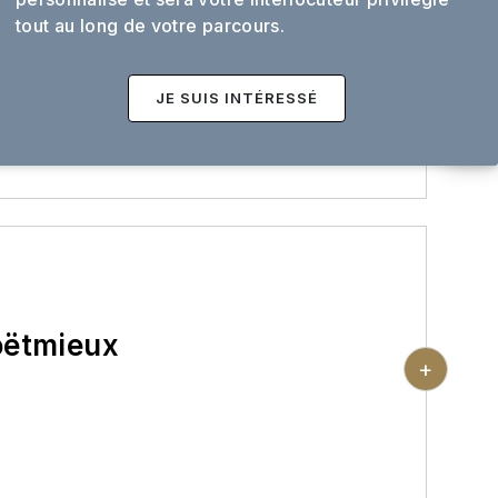
tout au long de votre parcours.
-
née, visite possible du centre historique et
JE SUIS INTÉRESSÉ
de la cité.
 1/2 pension en hôtel
oëtmieux
+
pitale costarmoricaine en passant sous le