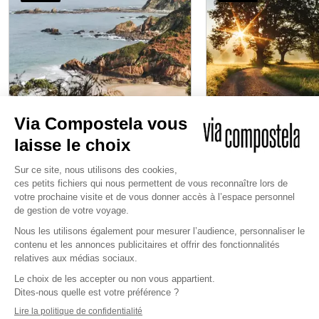
De Ribadeo à 
De Gijón à Ribadeo
de Compos
8 jours
/
7 nuits
10 jours
/
9 nuits
à partir de
750 €
à partir de
900 €
155 km de marche
200 km de mar
Niveau 2/4
Niveau 2/4
JE DÉCOUVRE
JE DÉCOU