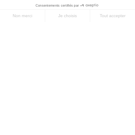
CAMINO PRIMITIVO
Son nom évoque l'histoire. Le Primitivo, le chemin
primitif, est considéré comme la plus ancienne route
qui reliait Saint-Jacques de Compostelle au IXe
siècle.
LIRE LA SUITE
LIBERTÉ
D'Oviedo à Santiago
par le Camino
Primitivo