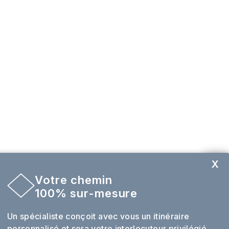
X
Votre chemin
Envie de sur mesure ?
100% sur-mesure
Un spécialiste conçoit avec vous un itinéraire
personnalisé et sera votre interlocuteur privilégié