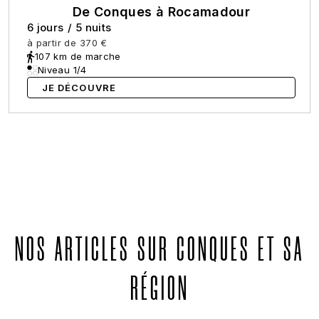
De Conques à Rocamadour
6 jours
/
5 nuits
à partir de
370 €
107 km de marche
Niveau 1/4
JE DÉCOUVRE
NOS ARTICLES SUR CONQUES ET SA
RÉGION