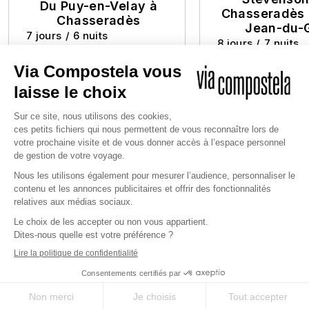
Du Puy-en-Velay à
Chasseradès 
Chasseradès
Jean-du-
7 jours
/
6 nuits
8 jours
/
7 nuits
à partir de
620 €
à partir de
790 €
126 km de marche
110 km de marc
Niveau 2/4
Niveau 2/4
JE DÉCOUVRE
JE DÉCOU
Personnalisez votre voyage