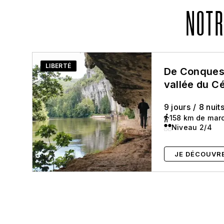
NOTR
LIBERTÉ
De Conques 
vallée du C
9 jours
/
8 nuit
158 km de mar
Niveau 2/4
JE DÉCOUVR