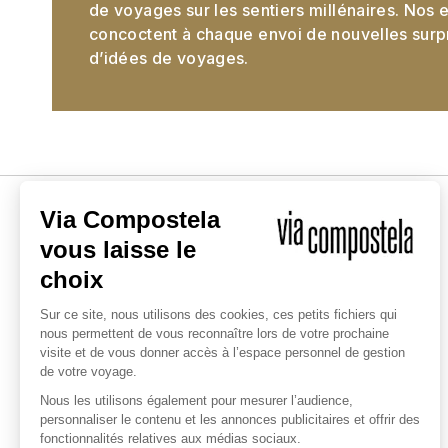
de voyages sur les sentiers millénaires. Nos 
concoctent à chaque envoi de nouvelles surpri
d’idées de voyages.
L'EXPERT DES CHEMINS SACRÉS
Depuis 1985, nous vous
accompagnons dans la réalisation
des chemins sacrés en France et
autour du monde. Notre entreprise
est engagée pour un tourisme
responsable.