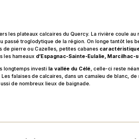
ers les plateaux calcaires du Quercy. La rivière coule au
u passé troglodytique de la région. On longe tantôt les b
s de pierre ou Cazelles, petites cabanes
caractéristiqu
ns les hameaux
d’Espagnac-Sainte-Eulalie, Marcilhac-s
is longtemps investi
la vallée du Célé
, celle-ci reste néa
es falaises de calcaires, dans un camaïeu de blanc, de n
 aussi de nombreux lieux de baignade.