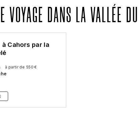
E VOYAGE DANS LA VALLÉE DU
à Cahors par la
élé
s
à partir de
550 €
che
E