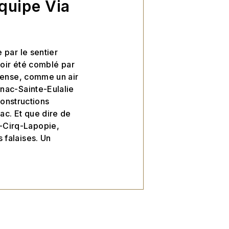
équipe Via
 par le sentier
avoir été comblé par
 dense, comme un air
nac-Sainte-Eulalie
constructions
ac. Et que dire de
nt-Cirq-Lapopie,
 falaises. Un