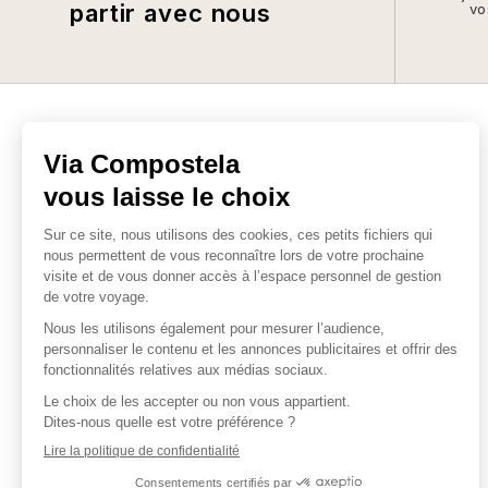
partir avec nous
vo
L'EXPERT DES CHEMINS SACRÉS
Depuis 1985, nous vous
accompagnons dans la réalisation
des chemins sacrés en France et
autour du monde. Notre entreprise
est engagée pour un tourisme
responsable.
QUI SOMMES-NOUS ?