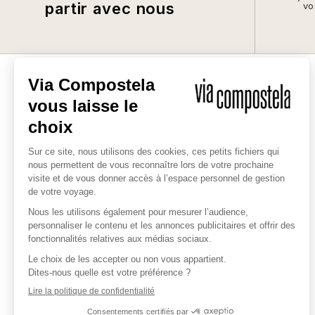
partir avec nous
vo
L'EXPERT DES CHEMINS SACRÉS
Depuis 1985, nous vous
accompagnons dans la réalisation
des chemins sacrés en France et
autour du monde. Notre entreprise
est engagée pour un tourisme
responsable.
QUI SOMMES-NOUS ?